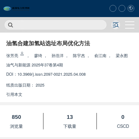
油氢合建加氢站选址布局优化方法
张芳亮
，
廖绮
，
孙浩洋
，
陈宇杰
，
俞江南
，
梁永图
油气与新能源
2025年37卷第4期
DOI：
10.3969/j.issn.2097-0021.2025.04.008
纸质出版日期：
2025
引用本文
850
13
0
浏览量
下载量
CSCD