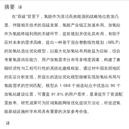
摘要
译
在“双碳”背景下，氢能作为清洁高效能源的战略地位愈发凸
显。伴随相关技术的迅猛发展，氢能产业链正加速布局。加氢站
作为氢能终端利用的关键环节，提前规划并优化其布局，有助于
应对未来的需求高峰。提出一种基于混合整数线性规划（MILP）
的加氢站选址优化模型，以最大化加氢站布局效益为目标，综合
考量氢源供应能力、用户加氢需求分布等多维度因素，构建了兼
顾经济性与工程可行性的系统化建模框架。通过对中国东部地区
的实证分析发现，所提出的选址优化模型能够实现加氢站布局与
氢能需求的空间匹配。模型从 1 068 个候选站点中优选出 90 个
加氢站建设位置，可覆盖 91.8% 的用户需求，显著提升了资源配
置效率。研究成果可为区域氢能网络优化提供方法论，对促进氢
能基础设施科学布局具有重要的决策参考价值。
译