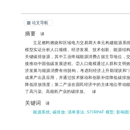
论文导航
摘要
译
立足燃料燃烧和区域电力交易两大单元构建能源系统碳排
模型实证分析人口规模、经济发展、技术创新、能源结
关键碳排放源，其中工业终端能源消费占据主导地位，
接推动中国低碳发展进程。②人口规模通过人群和文明
济发展与能源消费有待脱钩，考虑到经济上升期现状和“
成果产出及应用，并通过技术驱动和创新补偿降低碳排
降低排放强度；第二产业在国民经济中的主体地位带动
了高污染、高能耗产业的碳排放。
译
关键词
译
能源系统
;
碳排放
;
清单算法
;
STIRPAT 模型
;
影响因