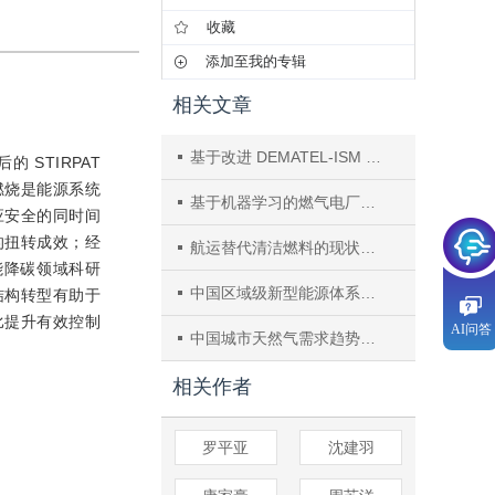
收藏
添加至我的专辑
相关文章
基于改进 DEMATEL-ISM 集成模型的中国煤层气开采影响因素系统结构分析
 STIRPAT
燃烧是能源系统
基于机器学习的燃气电厂电价预测研究
应安全的同时间
的扭转成效；经
航运替代清洁燃料的现状与未来路径
能降碳领域科研
中国区域级新型能源体系建设思考——以某沿海城市为例
结构转型有助于
比提升有效控制
AI问答
中国城市天然气需求趋势预测
相关作者
罗平亚
沈建羽