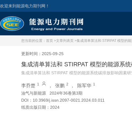
欢迎来到能源电力期刊网！
您当前的位置：
首页 >
文章列表页 >
集成清单算法和 STIRPAT 模
更新时间：2025-09-25
集成清单算法和 STIRPAT 模型的能源
集成清单算法和 STIRPAT 模型的能源系统碳排放影响因素
1
2
1
李乔楚
，
张鹏
，
陈军华
油气与新能源
2024年36卷第3期
DOI：
10.3969/j.issn.2097-0021.2024.03.011
纸质出版日期：
2024
引用本文