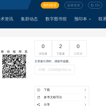
期刊登录
读者登录
EN
学术资讯
集群动态
数字图书馆
预印本
联
0
2
0
移动端阅览
浏览量
下载量
CSCD
文章被引用时，请邮件提醒。
提交
工具集
下载
参考文献导出
分享