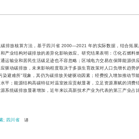
放核算方法，基于四川省 2000—2021 年的实际数据，结合拓展后的
构和产业结构对碳排放的差异化影响效应。研究结果表明：①化石燃料
交通运输业和居民生活碳足迹也不容忽略；区域电力交易在保障能源供
效应驱动碳排放，未来影响程度取决于多孩生育政策对人口负增长趋势
污染避难所”现象，其仍为碳排放关键驱动因素；经费投入增加推动节
放水平；能源结构高碳特征对温室效应贡献显著，立足资源禀赋的消费
能源系统碳排放显著增加，近年来以高新技术产业为代表的第三产业占
素
;
四川省
译