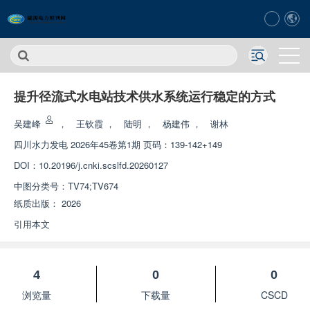
提升径流式水电站技术供水系统运行稳定的方式
吴建峰
，
王钦霞
，
陆明
，
杨建伟
，
谢林
四川水力发电
2026年45卷第1期 页码：139-142+149
DOI：
10.20196/j.cnki.scslfd.20260127
中图分类号：
TV74;TV674
纸质出版：
2026
引用本文
4
0
0
浏览量
下载量
CSCD