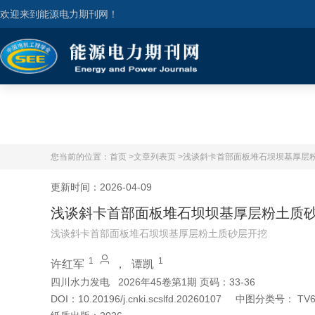
欢迎来到能源电力期刊网！
您当前的位置：
首页 >
文章列表页 >
浅谈斜卡首部面板堆石坝坝基厚层
更新时间：2026-04-09
浅谈斜卡首部面板堆石坝坝基厚层粉土质
浅谈斜卡首部面板堆石坝坝基厚层粉土质砂层开挖
1
1
许红军
，
谭凯
四川水力发电
2026年45卷第1期 页码：33-36
DOI：
10.20196/j.cnki.scslfd.20260107
中图分类号：
TV6