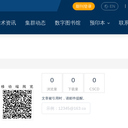
|
期刊登录
EN
学术资讯
集群动态
数字图书馆
预印本
联
0
0
0
移动端阅览
浏览量
下载量
CSCD
文章被引用时，请邮件提醒。
提交
工具集