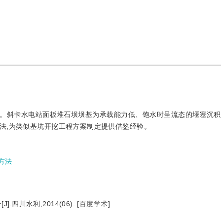
。斜卡水电站面板堆石坝坝基为承载能力低、饱水时呈流态的堰塞沉积
法,为类似基坑开挖工程方案制定提供借鉴经验。
方法
四川水利,2014(06).
[
百度学术
]