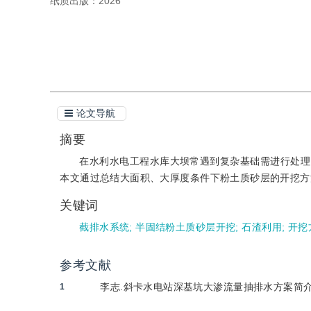
纸质出版：
2026
引用本文
论文导航
摘要
在水利水电工程水库大坝常遇到复杂基础需进行处理
本文通过总结大面积、大厚度条件下粉土质砂层的开挖方
关键词
截排水系统
;
半固结粉土质砂层开挖
;
石渣利用
;
开挖
参考文献
李志.斜卡水电站深基坑大渗流量抽排水方案简介[J].
1