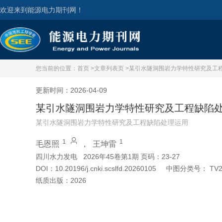
欢迎来到能源电力期刊网！
您当前的位置：
首页 >
文章列表页 >
某引水隧洞围岩力学特性研究及工
更新时间：2026-04-09
某引水隧洞围岩力学特性研究及工程缺陷
某引水隧洞围岩力学特性研究及工程缺陷处理运用
1
1
毛恩照
，
王坤雷
四川水力发电
2026年45卷第1期 页码：23-27
DOI：
10.20196/j.cnki.scslfd.20260105
中图分类号：
TV2
纸质出版：
2026
引用本文