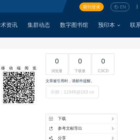
|
期刊登录
EN
学术资讯
集群动态
数字图书馆
预印本
联
0
0
0
移动端阅览
浏览量
下载量
CSCD
文章被引用时，请邮件提醒。
提交
工具集
下载
参考文献导出
分享