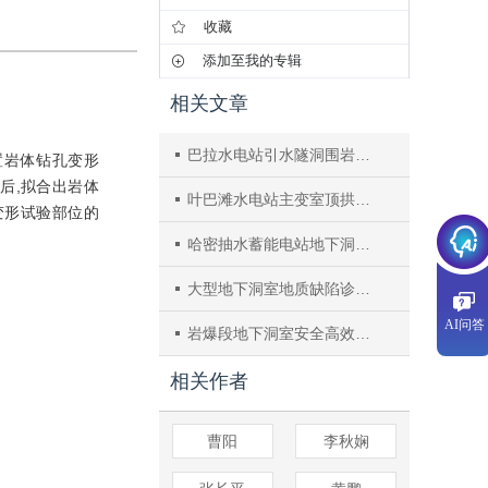
收藏
添加至我的专辑
相关文章
巴拉水电站引水隧洞围岩变形参数研究
置岩体钻孔变形
后,拟合出岩体
叶巴滩水电站主变室顶拱塌方机理及治理措施研究
变形试验部位的
哈密抽水蓄能电站地下洞室不良地质段大管棚施工技术研究
大型地下洞室地质缺陷诊断技术
AI问答
岩爆段地下洞室安全高效开挖施工技术研究与应用
相关作者
曹阳
李秋娴