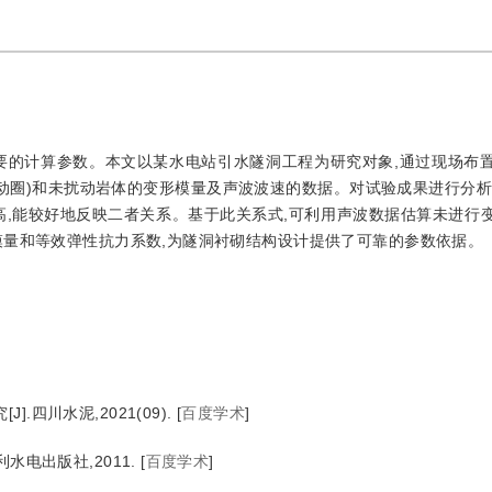
要的计算参数。本文以某水电站引水隧洞工程为研究对象,通过现场布
动圈)和未扰动岩体的变形模量及声波波速的数据。对试验成果进行分析
高,能较好地反映二者关系。基于此关系式,可利用声波数据估算未进行
模量和等效弹性抗力系数,为隧洞衬砌结构设计提供了可靠的参数依据。
四川水泥,2021(09).
[
百度学术
]
水电出版社,2011.
[
百度学术
]