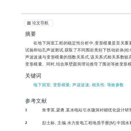
论文导航
摘要
在地下洞室工程的稳定性分析中,变形模量是至关重
试验和钻孔声波测试,获取了不同围岩类别下扰动岩体(松
声波波速与变形模量的指数关系式,该关系式相关系数较
变形模量。同时,结合厚壁圆筒理论推导了围岩等效变形
关键词
地下洞室
;
变形模量
;
声波波速
;
相关性
;
等效参数
参考文献
朱李英,梁勇.某水电站引水隧洞衬砌优化设计研究[J].
1
彭土标, 主编.水力发电工程地质手册[M].中国水利
2