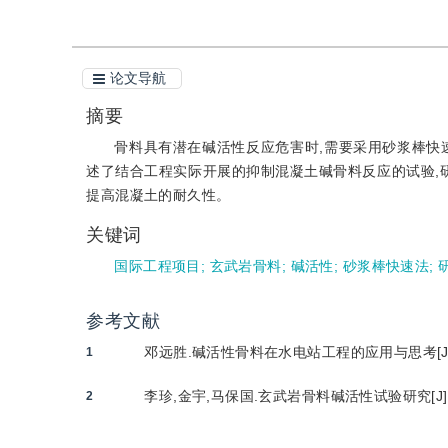
论文导航
摘要
骨料具有潜在碱活性反应危害时,需要采用砂浆棒快
述了结合工程实际开展的抑制混凝土碱骨料反应的试验,研
提高混凝土的耐久性。
关键词
国际工程项目
;
玄武岩骨料
;
碱活性
;
砂浆棒快速法
;
参考文献
邓远胜.碱活性骨料在水电站工程的应用与思考[J].云
1
李珍,金宇,马保国.玄武岩骨料碱活性试验研究[J].长
2