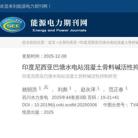
欢迎来到能源电力期刊网！
您当前的位置：
首页 >
文章列表页 >
印度尼西亚巴塘水电站混凝土骨料
更新时间：2025-12-08
印度尼西亚巴塘水电站混凝土骨料碱活性
印度尼西亚巴塘水电站混凝土骨料碱活性抑制研究
1
1
1
1
姚朝洪
，
刘彪
，
赵永泽
，
范正春
四川水力发电
2025年44卷第3期 页码：19-21+41
DOI：
10.20196/j.cnki.scslfd.20250306
中图分类号：
TV
纸质出版：
2025
引用本文
阅读全文PDF