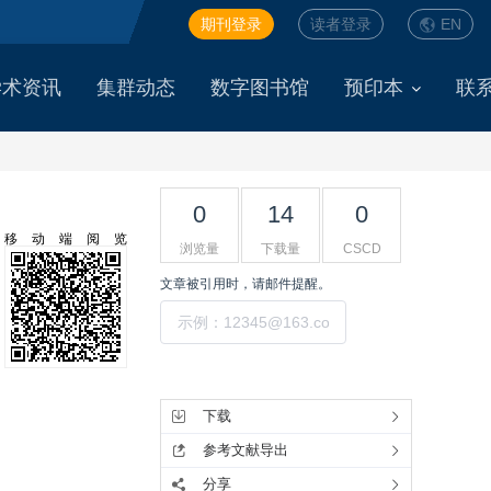
期刊登录
读者登录
EN
学术资讯
集群动态
数字图书馆
预印本
联
0
14
0
移动端阅览
浏览量
下载量
CSCD
文章被引用时，请邮件提醒。
提交
工具集
下载
参考文献导出
分享