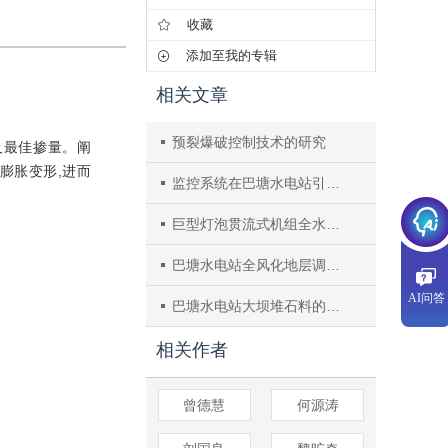
收藏
添加至我的专辑
相关文章
预裂爆破控制技术的研究
及最佳掺量。阐
膨胀变形,进而
监控系统在巴塘水电站引水隧洞施工中的应用
巨型灯泡贯流式机组全水头运行研究
巴塘水电站全风化地层调压井开挖与支护方案研究
AI问答
巴塘水电站大坝堆石料的开采与质量控制
相关作者
曾德慧
何源涛