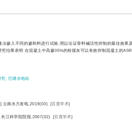
速法掺入不同的掺和料进行试验,用以论证骨料碱活性抑制的最佳效果
究结果表明:在混凝土中高掺35%的粉煤灰可以有效抑制混凝土的ASR
研究
;
巴塘水电站
南水力发电,2019(03).
[
百度学术
]
江科学院院报,2007(02).
[
百度学术
]