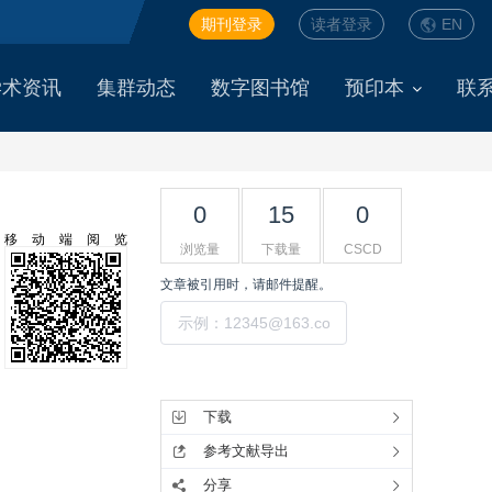
期刊登录
读者登录
EN
学术资讯
集群动态
数字图书馆
预印本
联
0
15
0
移动端阅览
浏览量
下载量
CSCD
文章被引用时，请邮件提醒。
提交
工具集
下载
参考文献导出
分享