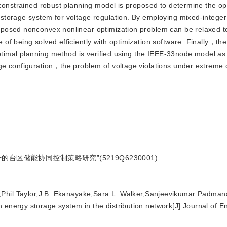
-constrained robust planning model is proposed to determine the op
storage system for voltage regulation. By employing mixed-integer
posed nonconvex nonlinear optimization problem can be relaxed t
f being solved efficiently with optimization software. Finally，the
optimal planning method is verified using the IEEE-33node model as 
e configuration，the problem of voltage violations under extreme 
区储能协同控制策略研究”(5219Q6230001)
Phil Taylor,J.B. Ekanayake,Sara L. Walker,Sanjeevikumar Padma
n energy storage system in the distribution network[J].Journal of E