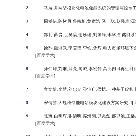
马展.并网型模块化电池储能系统的管理与控制[D].山
2
周孝信,陈树勇,鲁宗相,黄彦浩,马士聪,赵强.能源
3
郭莉,薛贵元,吴晨,谢珍建,刘国静,李冰洁.储能系
4
徐韵,颜湘武,李若瑾,李铁,曾辉.电力市场环境下含“
5
[
百度学术
]
孙伟卿,刘唯,裴亮,向威,李宏仲.高比例可再生能源
6
[
百度学术
]
宣文博,李慧,刘忠义,孙业广,侯恺.一种基于虚拟电
7
宋倩芸.大规模储能电站模块化建设方案研究[J].能源
8
陈璨,白明辉,张婉明,席海阔,尹兆磊,邵尹池,王枭枭
9
[
百度学术
]