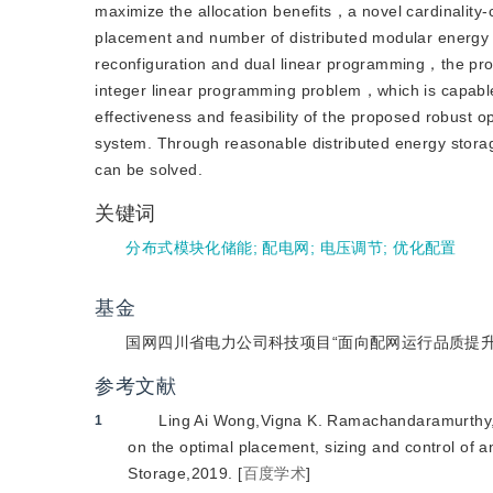
maximize the allocation benefits，a novel cardinality
placement and number of distributed modular energy 
reconfiguration and dual linear programming，the pro
integer linear programming problem，which is capable o
effectiveness and feasibility of the proposed robust 
system. Through reasonable distributed energy storag
can be solved.
关键词
分布式模块化储能
;
配电网
;
电压调节
;
优化配置
基金
国网四川省电力公司科技项目“面向配网运行品质提升的台
参考文献
Ling Ai Wong,Vigna K. Ramachandaramurthy,
1
on the optimal placement, sizing and control of a
Storage,2019.
[
百度学术
]