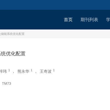
首页
期刊列表
化储能系统优化配置
系统优化配置
1
1
1
梓玮
，
熊永华
，
王奇波
：
TM73