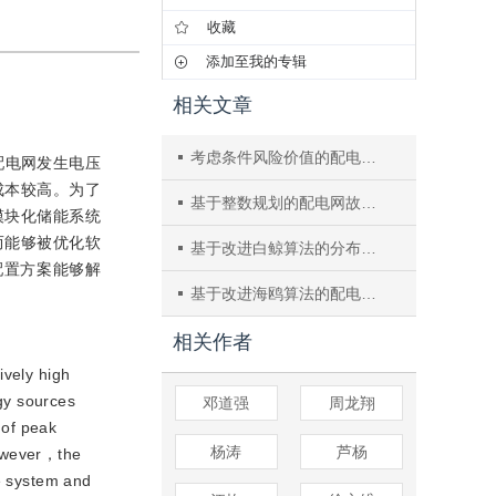
收藏
添加至我的专辑
相关文章
考虑条件风险价值的配电网开关规划最优模型
配电网发生电压
成本较高。为了
基于整数规划的配电网故障供电负荷恢复优化算法
模块化储能系统
而能够被优化软
基于改进白鲸算法的分布式光储优化规划方法
配置方案能够解
基于改进海鸥算法的配电网分布式电源优化配置
相关作者
ively high
rgy sources
邓道强
周龙翔
 of peak
杨涛
芦杨
However，the
ge system and