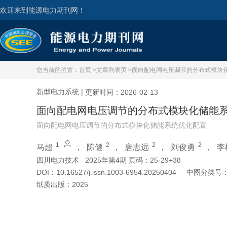
欢迎来到能源电力期刊网！
您当前的位置：
首页 >
文章列表页 >
面向配电网电压调节的分布式模块
新型电力系统
|
更新时间：2026-02-13
面向配电网电压调节的分布式模块化储能
面向配电网电压调节的分布式模块化储能系统优化配置
1
2
2
2
马超
，
陈健
，
唐志远
，
刘俊勇
，
李
四川电力技术
2025年第4期 页码：25-29+38
DOI：
10.16527/j.issn.1003-6954.20250404
中图分类号
纸质出版：
2025
引用本文