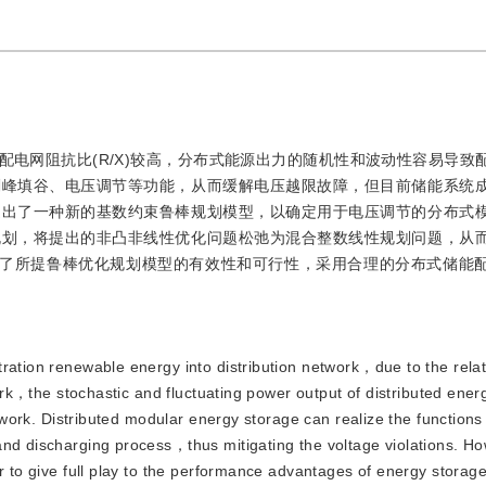
电网阻抗比(R/X)较高，分布式能源出力的随机性和波动性容易导致
削峰填谷、电压调节等功能，从而缓解电压越限故障，但目前储能系统
提出了一种新的基数约束鲁棒规划模型，以确定用于电压调节的分布式
规划，将提出的非凸非线性优化问题松弛为混合整数线性规划问题，从
验证了所提鲁棒优化规划模型的有效性和可行性，采用合理的分布式储能
netration renewable energy into distribution network，due to the relat
twork，the stochastic and fluctuating power output of distributed ene
etwork. Distributed modular energy storage can realize the functions
and discharging process，thus mitigating the voltage violations. 
er to give full play to the performance advantages of energy stora