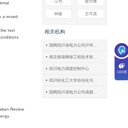
江均
徐方维
timal
钟俊
王可淇
o a mixed-
the test
相关机构
conditions
国网四川省电力公司泸州供电公司
南京南瑞继保工程技术有限公司
四川电力调度控制中心
AI问答
四川轻化工大学自动化与信息工程学院
国网四川省电力公司成都供电公司
naban.Review
nergy