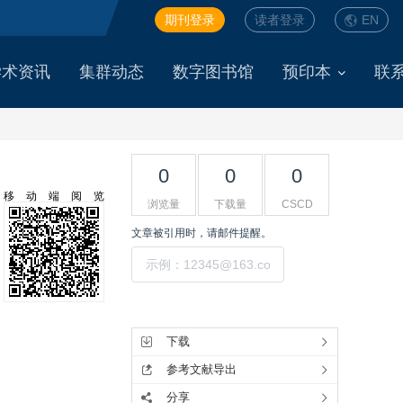
期刊登录
读者登录
EN
学术资讯
集群动态
数字图书馆
预印本
联
0
0
0
移动端阅览
浏览量
下载量
CSCD
文章被引用时，请邮件提醒。
提交
工具集
下载
参考文献导出
分享