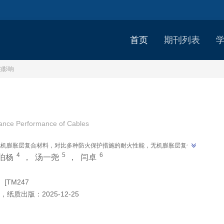
首页
期刊列表
的影响
stance Performance of Cables
无机膨胀层复合材料，对比多种防火保护措施的耐火性能，无机膨胀层复合材
4
5
6
”
伯杨
，
汤一尧
，
闫卓
。
：
[TM247
，
纸质出版：
2025-12-25