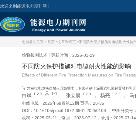
欢迎来到能源电力期刊网！
您当前的位置：
首页 >
文章列表页 >
不同防火保护措施对电缆耐火性能
检验检测技术
|
更新时间：2026-01-29
不同防火保护措施对电缆耐火性能的影响
Effects of Different Fire Protection Measures on Fire Resi
“
针对在役电缆快速耐火升级需求，专家研制了涂覆式电缆包覆材料和
1
2
3
1
2
3
1
2
3
白斌
，
张立晨
，
杨亮
，
马
料耐火电缆耐火时间长达15290秒，为既有电缆耐火改造提供有效方案
电线电缆
2025年68卷第12期 页码：28-35
DOI：
10.16105/j.dxdl.1672-6901.20250108
中图分类号
收稿：
2025-05-21
，
修回：
2025-07-12
，
录用：
2025-07-14
引用本文
阅读全文PDF