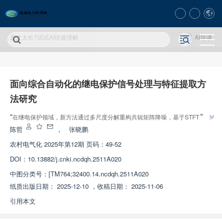
原文太长?试试AI快速理解
AI导读
面向综合自动化的继电保护信号处理与特征提取方
法研究
”
“
在继电保护领域，新方法通过多尺度分解重构共轭矩阵降噪，基于STFT与小
波能量谱分析自动化处理信号，引入MFCC特征提取，提升故障识别稳定性与
陈哲
，
张晓鹏
”
抗扰性。
农村电气化
2025年第12期 页码：49-52
DOI：
10.13882/j.cnki.ncdqh.2511A020
中图分类号：
[TM764;32400.14.ncdqh.2511A020
纸质出版日期：
2025-12-10
，
收稿日期：
2025-11-06
引用本文