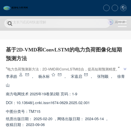
原文太长?试试AI快速理解
AI导读
基于2D-VMD和ConvLSTM的电力负荷图像化短期
预测方法
”
“
”
电力负荷预测新方法：2D-VMD和ConvLSTM结合，提高短期预测精度。
李承皓
，
杨永标
，
宋嘉启
，
张翔颖
，
徐青
山
南方电网技术
2025年19卷第2期 页码：1-9
DOI：
10.13648/j.cnki.issn1674-0629.2025.02.001
中图分类号：
TM715
纸质出版日期：
2025-02-20
，
网络出版日期：
2024-05-14
，
收稿日期：
2023-09-06