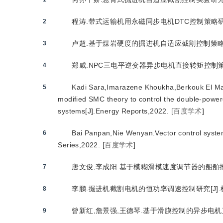
程涛.带式运输机用永磁同步电机DTC控制策略研究[D
2
卢超.基于煤岩硬度的掘进机自适应截割控制策略研究[
3
郑威.NPC三电平逆变器异步电机直接转矩控制策略的研
4
Kadi Sara,Imarazene Khoukha,Berkouk El Mad
5
modified SMC theory to control the double-power
systems[J].Energy Reports,2022.
[
百度学术
]
Bai Panpan,Nie Wenyan.Vector control syste
6
Series,2022.
[
百度学术
]
唐文俊,李成阳.基于模糊滑模速度调节器的船舶推进电
7
李鹏.掘进机截割电机的恒功率调速控制研究[J].机械
8
曾新红,詹景强,王德琴.基于滑膜控制的异步电机直接转
9