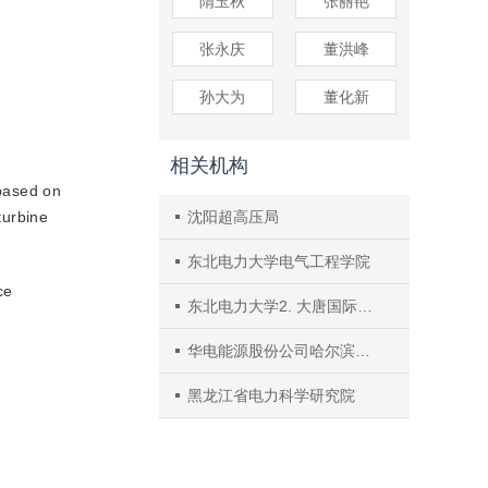
隋玉秋
张丽艳
张永庆
董洪峰
孙大为
董化新
相关机构
based on
turbine
沈阳超高压局
东北电力大学电气工程学院
ce
东北电力大学2. 大唐国际潮州发电公司
华电能源股份公司哈尔滨第三发电厂
黑龙江省电力科学研究院