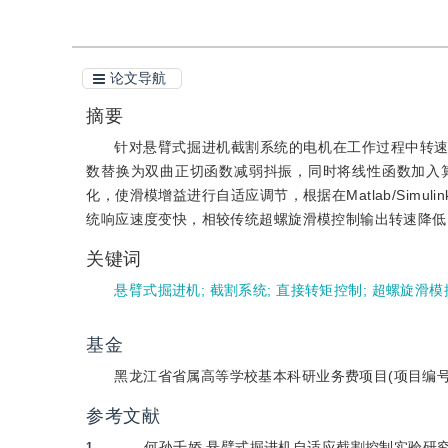
论文导航
摘要
针对悬臂式掘进机截割系统的电机在工作过程中转
数替换为双曲正切函数减弱抖振，同时将线性函数加入
化，使滑模增益进行自适应调节，根据在Matlab/Sim
统响应速度变快，相较传统超螺旋滑模控制输出转速降低
关键词
悬臂式掘进机
;
截割系统
;
直接转矩控制
;
超螺旋滑模
基金
黑龙江省省属高等学校基本科研业务费项目(项目编号：202
参考文献
何孙千娇.悬臂式掘进机自适应截割控制实验研究[D].
1