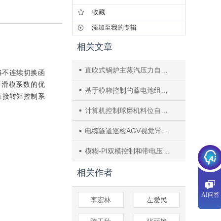
收藏
添加至我的专辑
相关文章
直吹式锅炉主蒸汽压力自动调节系统的研究
将不连续切换函
中滑模系数的优
基于模糊控制的蓄电池组在线自动维护设备的研究
制直接转矩控制系
计算机控制球磨机料位自动系统在发电厂中的应用
电缆隧道巡检AGV视觉导引技术的研究
模糊-PI双模控制和带电压反馈非线性最优励磁控制器的设计
相关作者
AI问答
李宏林
左爱民