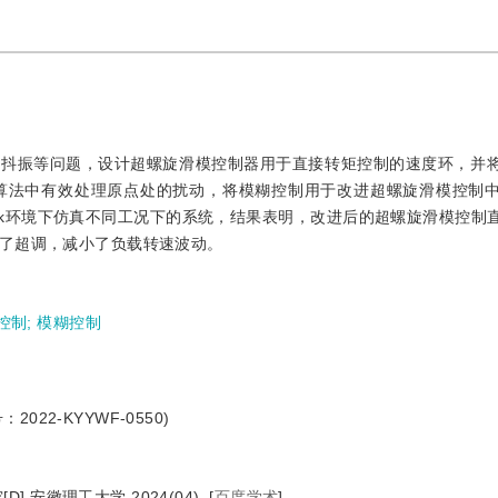
速抖振等问题，设计超螺旋滑模控制器用于直接转矩控制的速度环，并
算法中有效处理原点处的扰动，将模糊控制用于改进超螺旋滑模控制
ulink环境下仿真不同工况下的系统，结果表明，改进后的超螺旋滑模控
了超调，减小了负载转速波动。
控制
;
模糊控制
2-KYYWF-0550)
安徽理工大学,2024(04).
[
百度学术
]