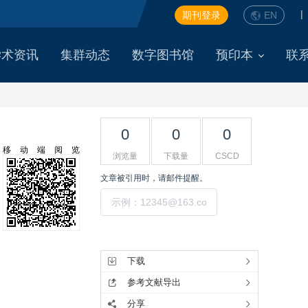
|
期刊登录
EN
学术资讯
集群动态
数字图书馆
预印本
联
0
0
0
移动端阅览
浏览量
下载量
CSCD
文章被引用时，请邮件提醒。
提交
工具集
下载
参考文献导出
分享