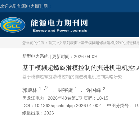
欢迎来到能源电力期刊网！
您当前的位置：
首页 >
文章列表页 >
基于模糊超螺旋滑模控制的掘进机
新型电力系统
|
更新时间：2026-04-09
基于模糊超螺旋滑模控制的掘进机电机控
基于模糊超螺旋滑模控制的掘进机电机控制策略研究
1
1
2
郭殿林
，
裴宇旋
，
许国峰
黑龙江电力
2026年48卷第1期 页码：10-15
DOI：
10.13625/j.cnki.hljep.2026.01.002
中图分类号：
T
纸质出版：
2026
引用本文