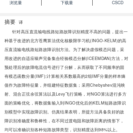
浏览量
下载量
CSCD
摘要
译
针对高压直流输电线路短路故障识别精度不高的问题，提出一
种基于改进的北方苍鹰算法优化核极限学习机(INGO-KELM)的高
压直流输电线路短路故障识别方法。为了解决虚假模态问题，采
用改进的自适应噪声完备集合经验模态分解(ICEEMDAN)方法，对
预处理后的故障电流信号进行了分解，从而获取了不同频率的固
有模态函数分量(IMF);计算相关系数最高的2组IMF分量的样本熵
值作为故障特征量，并组建特征数据集；采用Chebyshev混沌映
射、混合正弦余弦算法以及Levy飞行策略，对NGO算法进行多方
面的策略优化，将数据集输入到INGO优化后的KELM短路故障识
别模型中实现故障识别。仿真结果表明，所提方法具备良好的故
障识别准确度和鲁棒性，在不同过渡电阻和故障距离的情形下，
均可以准确识别各种短路故障类型，识别精度达到98%以上。