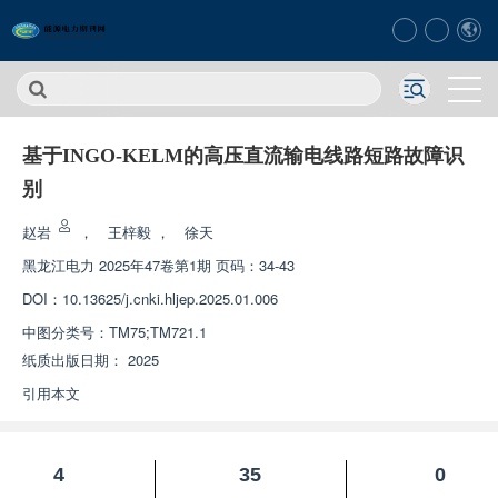
基于INGO-KELM的高压直流输电线路短路故障识
别
赵岩
，
王梓毅
，
徐天
黑龙江电力
2025年47卷第1期 页码：34-43
DOI：
10.13625/j.cnki.hljep.2025.01.006
中图分类号：
TM75;TM721.1
纸质出版日期：
2025
引用本文
4
35
0