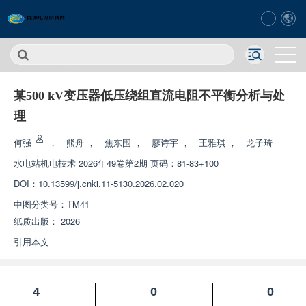
某500 kV变压器低压绕组直流电阻不平衡分析与处
理
何强
，
熊舟
，
焦东围
，
廖诗宇
，
王雅琪
，
龙子琦
水电站机电技术
2026年49卷第2期 页码：81-83+100
DOI：
10.13599/j.cnki.11-5130.2026.02.020
中图分类号：
TM41
纸质出版：
2026
引用本文
4
0
0