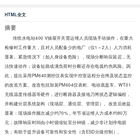
HTML全文
摘要
传统水电站400 V抽屉开关需运维人员现场手动操作，在重大
检修时工作量大，且对人员配备少的电厂（仅1～2人）人力消耗
显著。紧急情况下（如人身设备危险），现场分断响应延迟，无
法快速动作；设备短路或满负荷时分断还存在电弧灼伤风险。因
此，提出采用PM640测控仪表实现中控室远程分合闸及状态监控
的改造方案。改造包括加装PM604仪表柜、电动底盘车、WT01
无线温度传感器等硬件，进行断路器及接地刀闸状态逻辑编程，
并构建分层系统架构（现场层、通信层、管理层）。改造后效益
显著：现场操作频次减少约70%，年节省运维人力成本约80万
元；故障响应时间由小时级缩短至分钟级，减少非计划停电损
失；有助于提升设备可靠性和安全性（含ESD分级控制）。