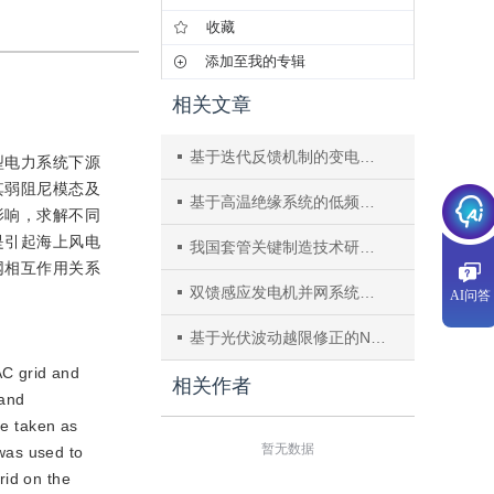
收藏
添加至我的专辑
相关文章
基于迭代反馈机制的变电站主设备非完美检修与更换策略协同优化方法
型电力系统下源
其弱阻尼模态及
基于高温绝缘系统的低频变压器轻量化设计方法
影响，求解不同
是引起海上风电
我国套管关键制造技术研究现状及发展方向综述
网相互作用关系
双馈感应发电机并网系统的弹性能量等效结构与阻尼分布式评估
AI问答
基于光伏波动越限修正的NLM解耦互补储能功率容量配置方法
AC grid and
相关作者
 and
re taken as
暂无数据
was used to
rid on the