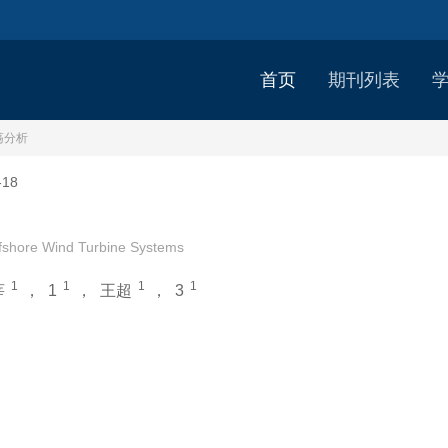
首页
期刊列表
荡分析
18
Offshore Wind Turbine Systems
1
1
1
1
莘
，
1
，
王超
，
3