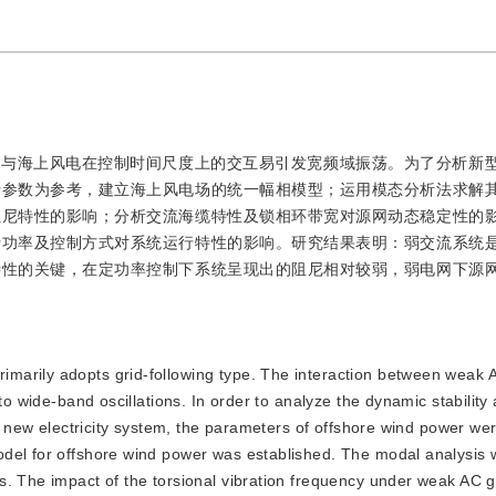
统与海上风电在控制时间尺度上的交互易引发宽频域振荡。为了分析新
行参数为参考，建立海上风电场的统一幅相模型；运用模态分析法求解
阻尼特性的影响；分析交流海缆特性及锁相环带宽对源网动态稳定性的
行功率及控制方式对系统运行特性的影响。研究结果表明：弱交流系统
特性的关键，在定功率控制下系统呈现出的阻尼相对较弱，弱电网下源
rimarily adopts grid-following type. The interaction between weak 
to wide-band oscillations. In order to analyze the dynamic stability
he new electricity system, the parameters of offshore wind power we
odel for offshore wind power was established. The modal analysis 
s. The impact of the torsional vibration frequency under weak AC g