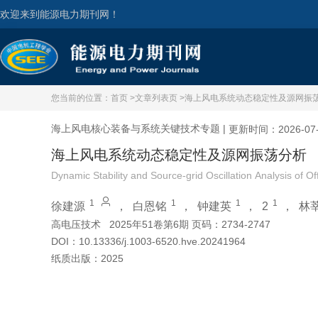
欢迎来到能源电力期刊网！
您当前的位置：
首页 >
文章列表页 >
海上风电系统动态稳定性及源网振
海上风电核心装备与系统关键技术专题
|
更新时间：2026-07-
海上风电系统动态稳定性及源网振荡分析
Dynamic Stability and Source-grid Oscillation Analysis of 
1
1
1
1
徐建源
，
白恩铭
，
钟建英
，
2
，
林
高电压技术
2025年51卷第6期 页码：2734-2747
DOI：
10.13336/j.1003-6520.hve.20241964
纸质出版：
2025
引用本文