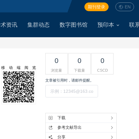
期刊登录
EN
学术资讯
集群动态
数字图书馆
预印本
联
0
0
0
移动端阅览
浏览量
下载量
CSCD
文章被引用时，请邮件提醒。
提交
工具集
下载
参考文献导出
分享