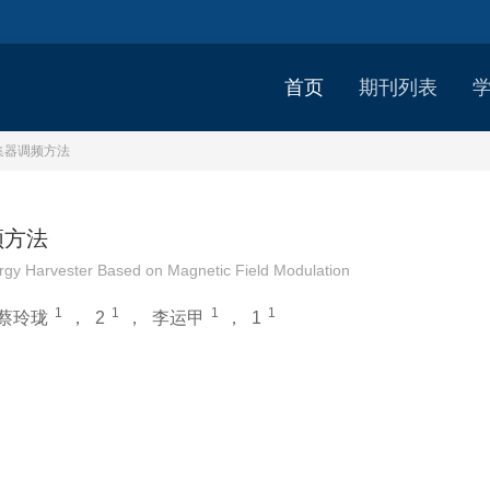
首页
期刊列表
集器调频方法
频方法
rgy Harvester Based on Magnetic Field Modulation
1
1
1
1
蔡玲珑
，
2
，
李运甲
，
1