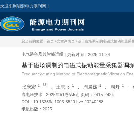
欢迎来到能源电力期刊网！
您当前的位置：
首页 >
文章列表页 >
基于磁场调制的电磁式振动能量采
电气装备及其智能运维
|
更新时间：2025-11-24
基于磁场调制的电磁式振动能量采集器调
Frequency-tuning Method of Electromagnetic Vibration Ene
1
1
1
1
张庆宏
，
王志飞
，
周晨媛
，
周丹
，
高电压技术
2025年51卷第5期 页码：2415-2424
DOI：
10.13336/j.1003-6520.hve.20240288
纸质出版：
2025
引用本文