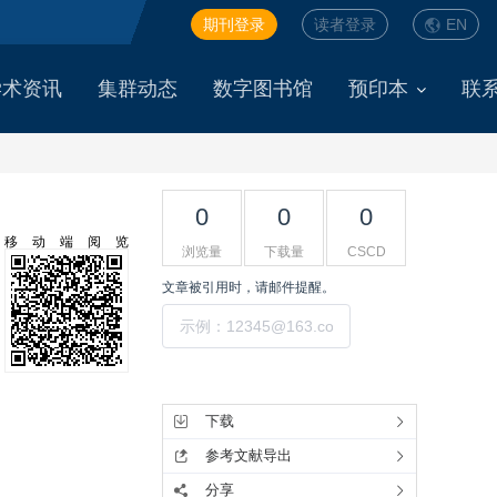
期刊登录
读者登录
EN
学术资讯
集群动态
数字图书馆
预印本
联
0
0
0
移动端阅览
浏览量
下载量
CSCD
文章被引用时，请邮件提醒。
提交
工具集
下载
参考文献导出
分享