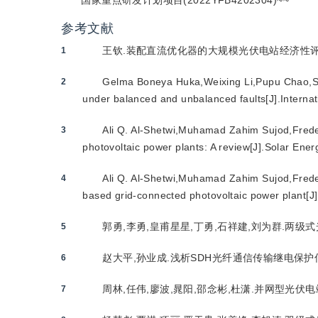
国家重点研发计划项目(2022YFB4202304)~~
参考文献
王钦.装配直流优化器的大规模光伏电站经济性评估与
1
Gelma Boneya Huka,Weixing Li,Pupu Chao,Si
2
under balanced and unbalanced faults[J].Internat
Ali Q. Al-Shetwi,Muhamad Zahim Sujod,Frede
3
photovoltaic power plants: A review[J].Solar Ener
Ali Q. Al-Shetwi,Muhamad Zahim Sujod,Frede B
4
based grid-connected photovoltaic power plant[J
郭勇,李勇,皇甫星星,丁勇,石祥建,刘为群.两级式光
5
赵大平,孙业成.浅析SDH光纤通信传输继电保护信号
6
周林,任伟,廖波,晁阳,邵念彬,杜潇.并网型光伏电站无
7