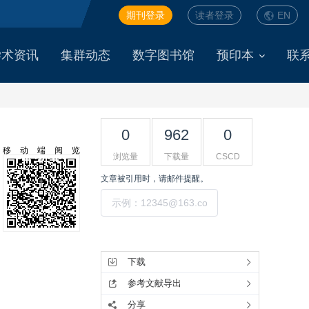
期刊登录
读者登录
EN
学术资讯
集群动态
数字图书馆
预印本
联
0
962
0
移动端阅览
浏览量
下载量
CSCD
文章被引用时，请邮件提醒。
提交
工具集
下载
参考文献导出
分享