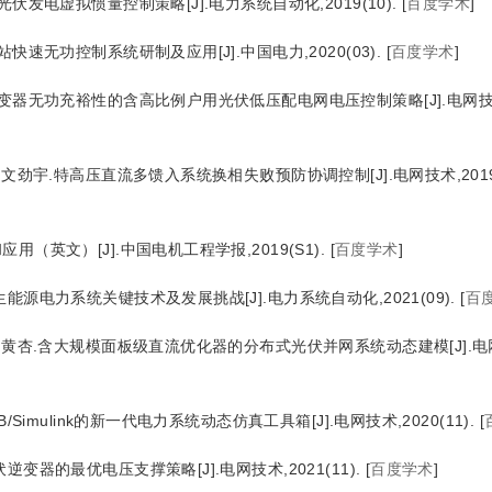
伏发电虚拟惯量控制策略[J].电力系统自动化,2019(10).
[
百度学术
]
快速无功控制系统研制及应用[J].中国电力,2020(03).
[
百度学术
]
变器无功充裕性的含高比例户用光伏低压配电网电压控制策略[J].电网技术,2
文劲宇.特高压直流多馈入系统换相失败预防协调控制[J].电网技术,2019(
（英文）[J].中国电机工程学报,2019(S1).
[
百度学术
]
能源电力系统关键技术及发展挑战[J].电力系统自动化,2021(09).
[
百
莲,黄杏.含大规模面板级直流优化器的分布式光伏并网系统动态建模[J].
Simulink的新一代电力系统动态仿真工具箱[J].电网技术,2020(11).
[
变器的最优电压支撑策略[J].电网技术,2021(11).
[
百度学术
]