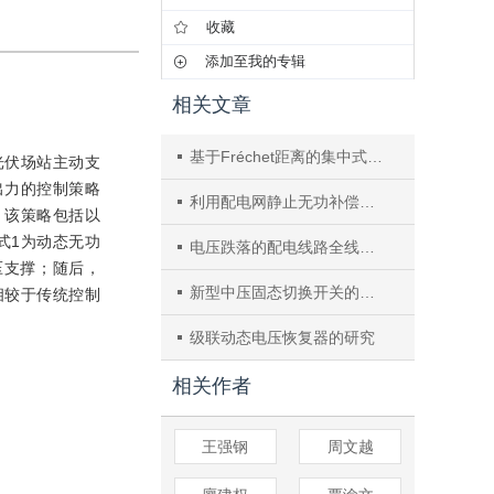
收藏
添加至我的专辑
相关文章
基于Fréchet距离的集中式光伏场站送出线路纵联保护方法
光伏场站主动支
出力的控制策略
利用配电网静止无功补偿器改善配电网电能质量的方法
。该策略包括以
式1为动态无功
电压跌落的配电线路全线速切治理方案
压支撑；随后，
新型中压固态切换开关的研究
相较于传统控制
级联动态电压恢复器的研究
相关作者
王强钢
周文越