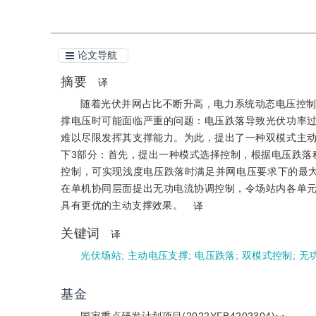
论文导航
摘要
译
随着光伏并网占比不断升高，电力系统动态电压控
撑电压时可能面临严重的问题：电压跌落导致光伏功率
难以尽限发挥其支撑能力。为此，提出了一种双模式主
下3部分：首先，提出一种模式选择控制，根据电压跌落
控制，可实现浅度电压跌落时满足并网电压要求下的最
在单机协同层面提出无功电流协调控制，令场站内各单
具有更优的主动支撑效果。
译
关键词
译
光伏场站
;
主动电压支撑
;
电压跌落
;
双模式控制
;
无
基金