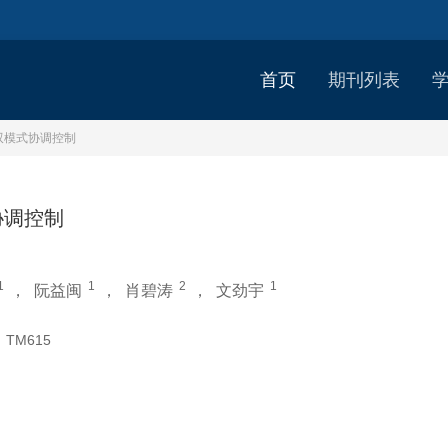
首页
期刊列表
双模式协调控制
协调控制
1
1
2
1
，
阮益闽
，
肖碧涛
，
文劲宇
：
TM615