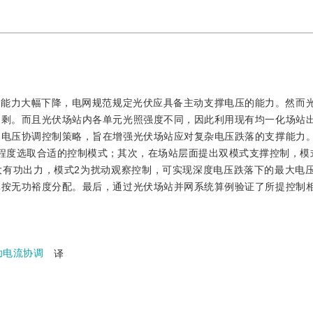
制能力大幅下降，电网规范规定光伏应具备主动支撑电压的能力。然而
过剩。而且光伏场站内各单元光照强度不同，因此利用现有均一化场站
动电压协调控制策略，旨在增强光伏场站应对复杂电压跌落的支撑能力
程度选取合适的控制模式；其次，在场站层面提出双模式支撑控制，模
大有功出力，模式2为扰动观察控制，可实现深度电压跌落下的最大电
元按无功裕度分配。最后，通过光伏场站并网系统算例验证了所提控制
功电流协调
译