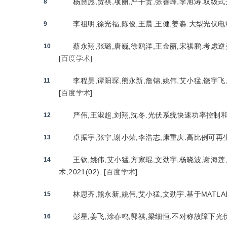
杨慧彪,贾祺,项丽,严干贵,张善峰,李旭涛.双级式光
8
李祖明,徐光福,陈俊,王晨,王健,姜淼.大型光伏电站
9
蔡永翔,张璐,唐巍,徐鸥洋,王金丽,宋祺鹏.考虑逆
10
[
百度学术
]
李程昊,谭阳琛,熊永新,詹锦,姚伟,艾小猛,饶宇飞,
11
[
百度学术
]
严伟,王淑超,刘翔,沈冬.光伏系统快速功率控制和应用
12
卓振宇,张宁,谢小荣,李浩志,康重庆.高比例可再生
13
王钦,姚伟,艾小猛,方家琨,文劲宇,杨晓波,谢海
14
术,2021(02).
[
百度学术
]
林思齐,熊永新,姚伟,艾小猛,文劲宇.基于MATLAB/
15
彭星,姜飞,涂春鸣,郭祺,梁细恒.不对称故障下光伏逆
16