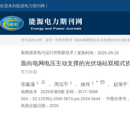
欢迎来到能源电力期刊网！
您当前的位置：
首页 >
文章列表页 >
面向电网电压主动支撑的光伏场站
新能源发电与运行控制新技术
|
更新时间：2025-09-25
面向电网电压主动支撑的光伏场站双模式
暂无标题
*
1
1
1
张鑫灏
，
周泓宇
，
姚伟
，
赵海宇
电网技术
2025年第9期 页码：3577-3588
DOI：
10.13335/j.1000-3673.pst.2024.0644
中图分类号
纸质出版日期：
2025
引用本文