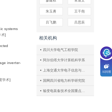
廖建权
覃渝文
朱玉勇
王干尧
吕飞鹏
吕思辰
ic systems
学术
]
相关机构
ected
四川大学电气工程学院
阿尔伯塔大学计算机科学系
age inverter-
上海交通大学电子信息与电气工程学院
AI问答
度学术
]
国网四川省电力科学研究院
输变电装备技术全国重点实验室(重庆大学)