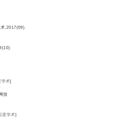
017(09).
10).
度学术
]
电网技
百度学术
]