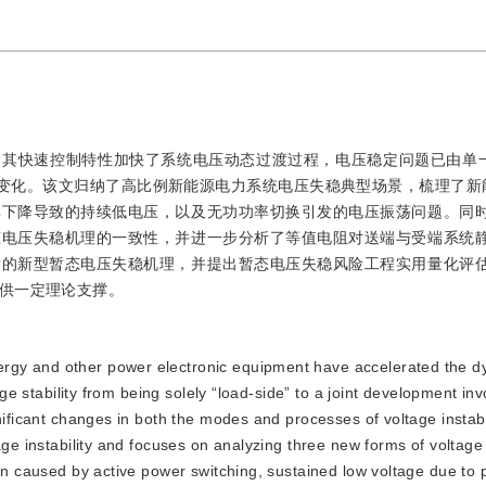
其快速控制特性加快了系统电压动态过渡过程，电压稳定问题已由单一
著变化。该文归纳了高比例新能源电力系统电压失稳典型场景，梳理了新
率下降导致的持续低电压，以及无功功率切换引发的电压振荡问题。同
态电压失稳机理的一致性，并进一步分析了等值电阻对送端与受端系统
发的新型暂态电压失稳机理，并提出暂态电压失稳风险工程实用量化评
供一定理论支撑。
nergy and other power electronic equipment have accelerated the 
age stability from being solely “load-side” to a joint development in
nificant changes in both the modes and processes of voltage instabil
ge instability and focuses on analyzing three new forms of voltage i
ion caused by active power switching, sustained low voltage due to