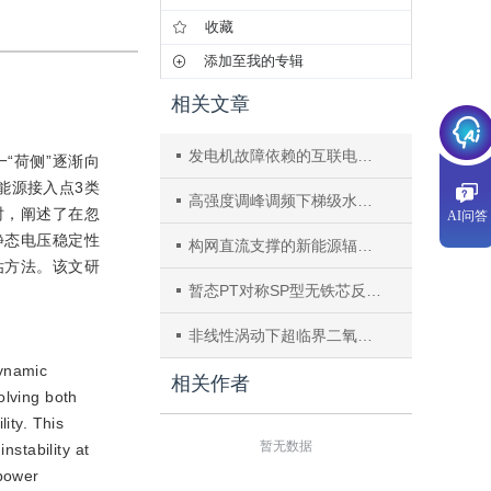
收藏
添加至我的专辑
相关文章
发电机故障依赖的互联电网自适应事件触发负荷频率控制
“荷侧”逐渐向
能源接入点3类
高强度调峰调频下梯级水电站实时优化调度研究
时，阐述了在忽
AI问答
静态电压稳定性
构网直流支撑的新能源辐射型汇集系统短路比指标分析
估方法。该文研
暂态PT对称SP型无铁芯反激变换器
非线性涡动下超临界二氧化碳透平密封泄漏流动特性分析
dynamic
相关作者
volving both
ity. This
暂无数据
nstability at
 power