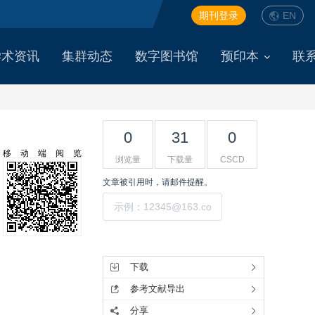
期刊登录
EN
学术资讯
集群动态
数字图书馆
预印本
联
0
31
0
移动端阅览
浏览量
下载量
CSCD
文章被引用时，请邮件提醒。
提交
工具集
下载
参考文献导出
分享