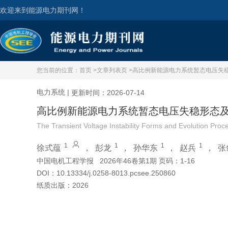
欢迎来到能源电力期刊网！
您当前的位置：
首页 >
文章列表页 >
高比例新能源电力系统暂态电压失
电力系统
|
更新时间：2026-07-14
高比例新能源电力系统暂态电压失稳形态
The Transient Voltage Instability Forms and Evolution Pr
1
1
1
1
徐式蕴
，
彭龙
，
孙华东
，
赵兵
，
张
中国电机工程学报
2026年46卷第1期 页码：1-16
DOI：
10.13334/j.0258-8013.pcsee.250860
纸质出版：
2026
引用本文