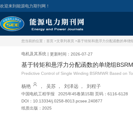
欢迎来到能源电力期刊网！
您当前的位置：
首页 >
文章列表页 >
基于转矩和悬浮力分配函数的单绕组
电机及其系统
|
更新时间：2026-07-27
基于转矩和悬浮力分配函数的单绕组BSR
Predictive Control of Single Winding BSRMWR Based on Tor
杨艳
，
吴苏
，
刘泽远
，
刘程子
中国电机工程学报
2025年45卷第15期 页码：6116-6128
DOI：
10.13334/j.0258-8013.pcsee.240877
纸质出版：
2025
引用本文