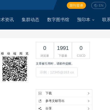
期刊登录
EN
学术资讯
集群动态
数字图书馆
预印本
联
0
1991
0
移动端阅览
浏览量
下载量
CSCD
文章被引用时，请邮件提醒。
提交
工具集
下载
参考文献导出
分享