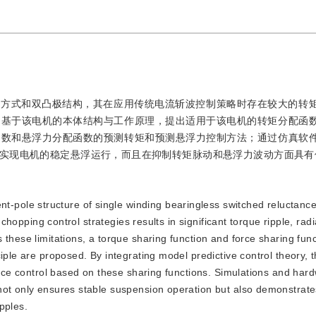
电方式和双凸极结构，其在应用传统电流斩波控制策略时存在较大的转
文基于该电机的本体结构与工作原理，提出适用于该电机的转矩分配函
函数和悬浮力分配函数的预测转矩和预测悬浮力控制方法；通过仿真软
实现电机的稳定悬浮运行，而且在抑制转矩脉动和悬浮力波动方面具有
t-pole structure of single winding bearingless switched reluctanc
 chopping control strategies results in significant torque ripple, radi
these limitations, a torque sharing function and force sharing func
iple are proposed. By integrating model predictive control theory, t
force control based on these sharing functions. Simulations and har
not only ensures stable suspension operation but also demonstrate
pples.