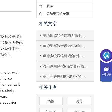
收藏
添加至我的专辑
相关文章
单绕组宽转子结构无轴承开关磁阻电机绕组故障补偿控制
矩脉动和悬浮力
数和悬浮力分配
单绕组宽转子齿结构无轴承开关磁阻电机的全周期悬浮力数学模型
件及硬件平台，
优越性。
考虑多级压缩机耦合特性的压缩空气储能系统功率跟踪控制
海岛微网风-浪-储联合调频模型预测控制方法
e motor with
AI问答
基于开关序列周期轮换的单相PWM整流器模型预测结温平衡控制策略
al force
tion suitable
相关作者
his study
dware
杨艳
吴苏
s superior