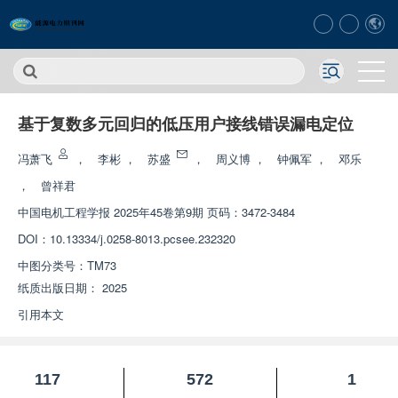
基于复数多元回归的低压用户接线错误漏电定位
冯萧飞
，
李彬
，
苏盛
，
周义博
，
钟佩军
，
邓乐
，
曾祥君
中国电机工程学报
2025年45卷第9期 页码：3472-3484
DOI：
10.13334/j.0258-8013.pcsee.232320
中图分类号：
TM73
纸质出版日期：
2025
引用本文
117
572
1