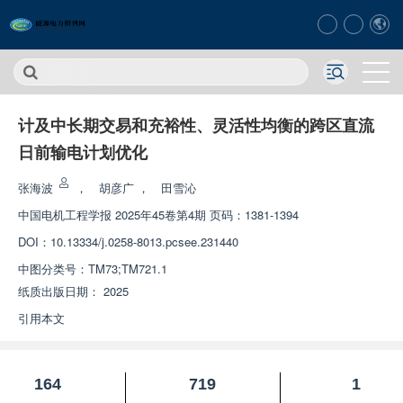
计及中长期交易和充裕性、灵活性均衡的跨区直流
日前输电计划优化
张海波
，
胡彦广
，
田雪沁
中国电机工程学报
2025年45卷第4期 页码：1381-1394
DOI：
10.13334/j.0258-8013.pcsee.231440
中图分类号：
TM73;TM721.1
纸质出版日期：
2025
引用本文
164
719
1