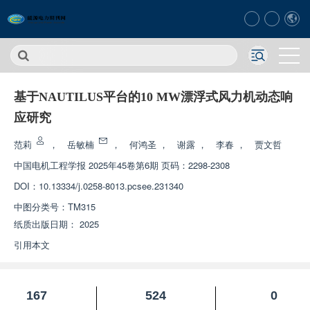
基于NAUTILUS平台的10 MW漂浮式风力机动态响
应研究
范莉
，
岳敏楠
，
何鸿圣
，
谢露
，
李春
，
贾文哲
中国电机工程学报
2025年45卷第6期 页码：2298-2308
DOI：
10.13334/j.0258-8013.pcsee.231340
中图分类号：
TM315
纸质出版日期：
2025
引用本文
167
524
0