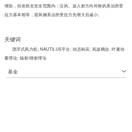
增加，但依然在安全范围内；沿风、波入射方向对称的系泊所受
拉力基本相等，迎风侧系泊所受拉力先增大后减小。
关键词
漂浮式风力机;
NAUTILUS平台;
动态响应;
风波耦合;
叶素动
量理论;
辐射/绕射理论
基金