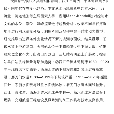
受自然气候和人类活动的影响，西江三角洲主干水道洪潮水面
线不同年代存在变化趋势。本文从水面线推算中起推水位、设计
流量、河道地形等主导因素入手，应用Mann-Kendall法对控制水
文站的水位、潮位、洪峰流量进行趋势分析，收集不同年代河道
地形进行河床演变分析，利用MIKE+软件构建一维水动力模型，
研究推导出边界条件变化情况下新的洪潮水面线。结果显示：①
该水道上中游马口、天河站水位呈下降趋势，中下游大敖、竹银
站水位变化不大，出海口灯笼山、三灶站有明显上升趋势，控制
站马口站洪峰流量有增加趋势；②西江干流水道河床1980—2020
年呈现持续下切态势，西海水道的下切程度相对其上游有所减
缓，磨刀门水道1980—1999年下切较严重，1999—2020年缓慢
回升；③新水面线与以往水面线比较，磨刀门水道水面线抬升，
西江干流水道、西海水道水面线基本持平。新水面线对沿线骨干
堤防、交通航道工程建设及风暴潮防御工作具有技术支撑作用。