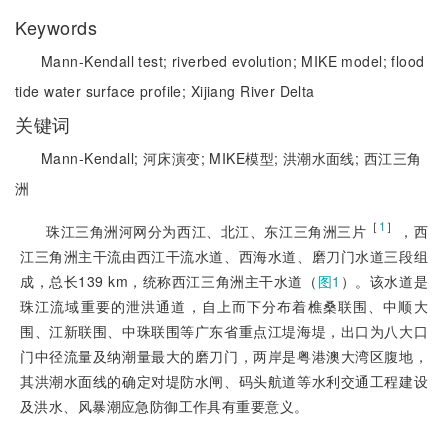
Keywords
Mann-Kendall test;
riverbed evolution;
MIKE model;
flood
tide water surface profile;
Xijiang River Delta
关键词
Mann-Kendall;
河床演变;
MIKE模型;
洪潮水面线;
西江三角
洲
［
1
］
珠江三角洲河网分为西江、北江、东江三角洲三片
，西
江三角洲主干流由西江干流水道、西海水道、磨刀门水道三段组
成，总长139 km，统称西江三角洲主干水道（
图1
）。该水道是
珠江流域重要的泄洪通道，自上而下分布着樵桑联围、中顺大
围、江新联围、中珠联围等广东省重点江堤海堤，出口为八大口
门中径流量及纳潮量最大的磨刀门，两岸是粤港澳大湾区腹地，
其洪潮水面线的确定对堤防水闸、码头航道等水利交通工程建设
及洪水、风暴潮应急防御工作具有重要意义。