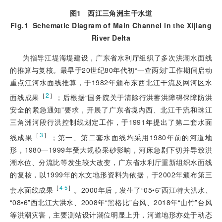
图1
西江三角洲主干水道
Fig.1
Schematic Diagram of Main Channel in the Xijiang
River Delta
为指导江堤海堤建设，广东省水利厅组织了多次洪潮水面线
的推算与复核。最早于20世纪80年代初“一查两划”工作期间启动
重点江河水面线推算，于1982年颁布东西北江干流及网河区水
［
2
］
面线成果
；后根据“国务院关于清除行洪蓄洪障碍保障防洪
安全的紧急通知”要求，开展了广东省境内西、北江干流和珠江
三角洲河段行洪控制线划定工作，于1991年提出了第二套水面
［
3
］
线成果
；第一、第二套水面线均采用1980年前的河道地
形，1980—1999年受大规模采砂影响，河床急剧下切并导致洪
潮水位、分流比等发生较大改变，广东省水利厅重新组织水面线
的复核，以1999年的水文地形资料为依据，于2002年颁布第三
［
］
4-5
套水面线成果
。2000年后，发生了“05•6”西江特大洪水、
“08•6”西北江大洪水、2008年“黑格比”台风、2018年“山竹”台风
等洪潮灾害，主要测站设计潮位明显上升，河道地形亦处于动态