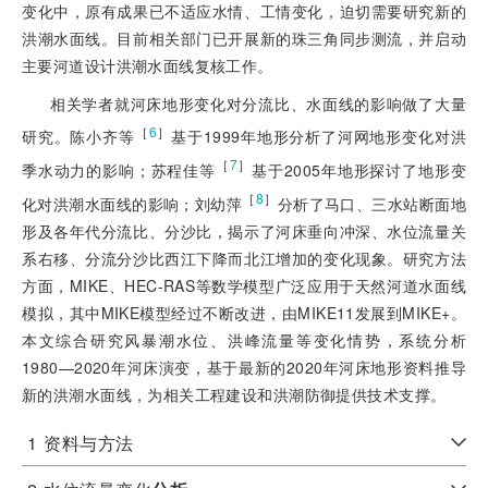
变化中，原有成果已不适应水情、工情变化，迫切需要研究新的
洪潮水面线。目前相关部门已开展新的珠三角同步测流，并启动
主要河道设计洪潮水面线复核工作。
相关学者就河床地形变化对分流比、水面线的影响做了大量
［
6
］
研究。陈小齐等
基于1999年地形分析了河网地形变化对洪
［
7
］
季水动力的影响；苏程佳等
基于2005年地形探讨了地形变
［
8
］
化对洪潮水面线的影响；刘幼萍
分析了马口、三水站断面地
形及各年代分流比、分沙比，揭示了河床垂向冲深、水位流量关
系右移、分流分沙比西江下降而北江增加的变化现象。研究方法
方面，MIKE、HEC-RAS等数学模型广泛应用于天然河道水面线
模拟，其中MIKE模型经过不断改进，由MIKE11发展到MIKE+。
本文综合研究风暴潮水位、洪峰流量等变化情势，系统分析
1980—2020年河床演变，基于最新的2020年河床地形资料推导
新的洪潮水面线，为相关工程建设和洪潮防御提供技术支撑。
1
资料与方法