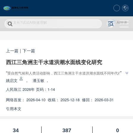
原文太长?试试AI快速理解
AI导读
上一篇
|
下一篇
西江三角洲主干水道洪潮水面线变化研究
”
“
受自然气候和人类活动影响，西江三角洲主干水道洪潮水面线不同年代存在
变化趋势。专家应用Mann-Kendall法等手段，对控制水文站的水位、潮位、
姚启文
，
潘玉敏
，
洪峰流量进行趋势分析，收集不同年代河道地形进行河床演变分析，利用
人民珠江
2026年 页码：1-14
MIKE+软件构建一维水动力模型，研究推导出边界条件变化情况下新的洪潮水
”
面线。
网络首发：
2026-04-10
收稿：
2025-12-18
修回：
2026-03-31
引用本文
34
387
0