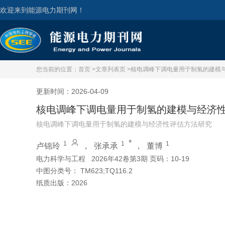
欢迎来到能源电力期刊网！
您当前的位置：
首页 >
文章列表页 >
核电调峰下调电量用于制氢的建模
更新时间：2026-04-09
核电调峰下调电量用于制氢的建模与经济
核电调峰下调电量用于制氢的建模与经济性评估方法研究
*
1
1
1
卢锦玲
，
张承承
，
董博
电力科学与工程
2026年42卷第3期 页码：10-19
中图分类号：
TM623;TQ116.2
纸质出版：
2026
引用本文