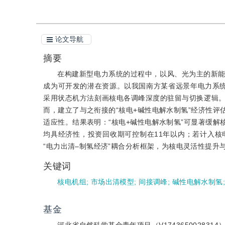
论文导航
摘要
在构建新型电力系统的过程中，以风、光为主的新
成为可开发的潜在资源。以我国南方某省远景年电力系
采用状态机方法刻画核电各调峰深度的驻留与切换逻辑
而，建立了与之衔接的“核电+碱性电解水制氢”经济性
适应性。结果表明：“核电+碱性电解水制氢”可显著缓
均具经济性，投资回收期可控制在11年以内；若计入
“电力出清–制氢经济”耦合分析框架，为核电灵活性提升
关键词
核电机组
;
市场出清模型
;
间接调峰
;
碱性电解水制氢
基金