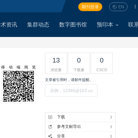
|
期刊登录
EN
学术资讯
集群动态
数字图书馆
预印本
联
13
0
0
移动端阅览
浏览量
下载量
CSCD
文章被引用时，请邮件提醒。
提交
工具集
下载
参考文献导出
分享