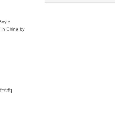
Boyle
 in China by
度学术
]