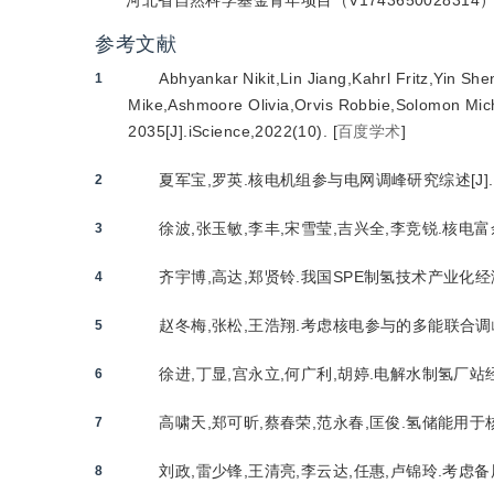
河北省自然科学基金青年项目（V1743650028314
参考文献
Abhyankar Nikit,Lin Jiang,Kahrl Fritz,Yin S
1
Mike,Ashmoore Olivia,Orvis Robbie,Solomon Miche
2035[J].iScience,2022(10).
[
百度学术
]
夏军宝,罗英.核电机组参与电网调峰研究综述[J].东北
2
徐波,张玉敏,李丰,宋雪莹,吉兴全,李竞锐.核电富余
3
齐宇博,高达,郑贤铃.我国SPE制氢技术产业化经济性分
4
赵冬梅,张松,王浩翔.考虑核电参与的多能联合调峰系
5
徐进,丁显,宫永立,何广利,胡婷.电解水制氢厂站经济性
6
高啸天,郑可昕,蔡春荣,范永春,匡俊.氢储能用于核电
7
刘政,雷少锋,王清亮,李云达,任惠,卢锦玲.考虑备用
8