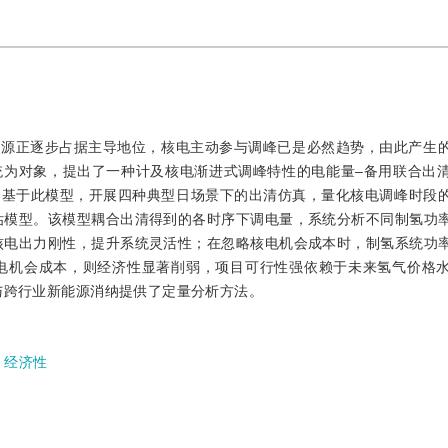
能源正逐步占据主导地位，核电主动参与调峰已是必然趋势，由此产生
统为对象，提出了一种计及核电渐进式调峰特性的电能量–备用联合出
。基于此模型，开展四种典型日场景下的出清仿真，量化核电调峰时段
评估模型。该模型耦合出清得到的各时序下调电量，系统分析不同制氢功
解核电出力刚性，提升系统灵活性；在忽略核电机会成本时，制氢系统功
核电机会成本，则经济性显著削弱，项目可行性强依赖于未来氢气价格
与跨行业新能源消纳提供了定量分析方法。
;
经济性