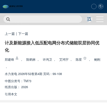
上一篇
|
下一篇
计及新能源接入低压配电网分布式储能双层协同优
化
郑建锋
，
陈鹤林
，
许鸿卫
，
艾鸿宇
，
陈星
，
鲍刚
，
水力发电
2026年52卷第4期 页码：99-108
中图分类号：
TM73
纸质出版：
2026
引用本文