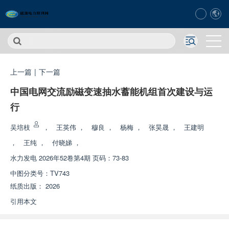
上一篇
|
下一篇
中国电网交流励磁变速抽水蓄能机组首次建设与运
行
吴培枝
，
王英伟
，
穆良
，
杨梅
，
张昊晟
，
王建明
，
王纯
，
付晓娣
，
水力发电
2026年52卷第4期 页码：73-83
中图分类号：
TV743
纸质出版：
2026
引用本文