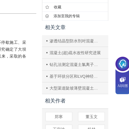
收藏
添加至我的专辑
相关文章
渗透结晶型防水剂对混凝土抗冻性能的影响
不停歇施工、采
研究确定了大坝
混凝土(超)疏水改性研究进展
以来，采取的各
钻孔法测定混凝土氯离子浓度影响因素分析
基于环状分区和LVQ神经网络的混凝土CT图像分割方法
AI问答
大型渠道陡坡薄壁混凝土衬砌施工技术研究与应用
相关作者
郑寒
董玉文