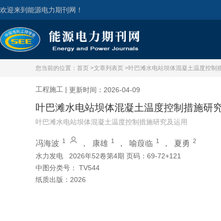
欢迎来到能源电力期刊网！
您当前的位置：
首页 >
文章列表页 >
叶巴滩水电站坝体混凝土温度控制
工程施工
|
更新时间：2026-04-09
叶巴滩水电站坝体混凝土温度控制措施研
叶巴滩水电站坝体混凝土温度控制措施研究及运用
1
1
1
2
冯海波
，
康雄
，
喻葭临
，
夏勇
水力发电
2026年52卷第4期 页码：69-72+121
中图分类号：
TV544
纸质出版：
2026
引用本文