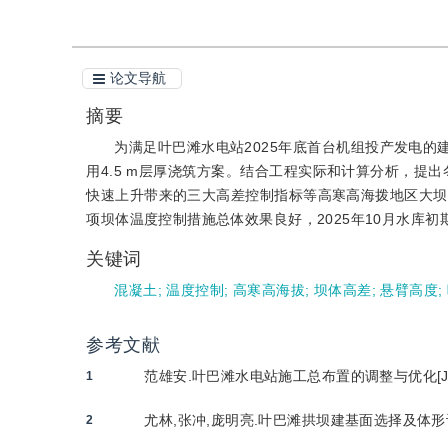
论文导航
摘要
为满足叶巴滩水电站2025年底首台机组投产发电
用4.5 m层厚浇筑方案。结合工程实际和计算分析，提
快速上升带来的三大高差控制指标等高寒高海拨地区大坝
项坝体温度控制措施总体效果良好，2025年10月水库
关键词
混凝土
;
温度控制
;
高寒高海拔
;
坝体高差
;
悬臂高度
;
参考文献
范雄安.叶巴滩水电站施工总布置的调整与优化[J].四
1
尤林,张冲,庞明亮.叶巴滩拱坝建基面选择及体形设计[J
2