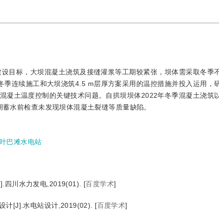
的建设目标，大坝混凝土浇筑及接缝灌浆等工期较紧张，坝体需采取冬季
出冬季连续施工和大坝浇筑4.5 m层厚方案采用的温控措施并投入运用，
混凝土温度控制的关键技术问题。自拱坝坝体2022年冬季混凝土浇筑
初期蓄水前检查未发现坝体混凝土裂缝等质量缺陷。
叶巴滩水电站
川水力发电,2019(01).
[
百度学术
]
].水电站设计,2019(02).
[
百度学术
]