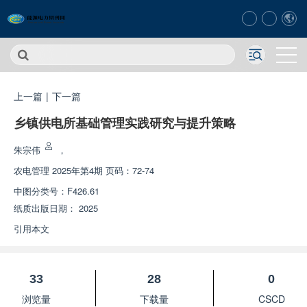
上一篇
|
下一篇
乡镇供电所基础管理实践研究与提升策略
朱宗伟
，
农电管理
2025年第4期 页码：72-74
中图分类号：
F426.61
纸质出版日期：
2025
引用本文
33
28
0
浏览量
下载量
CSCD