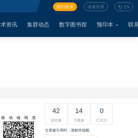
期刊登录
读者登录
EN
学术资讯
集群动态
数字图书馆
预印本
联
42
14
0
移动端阅览
浏览量
下载量
CSCD
文章被引用时，请邮件提醒。