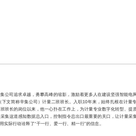
辛集公司追求卓越，勇攀高峰的缩影，激励着更多人在建设坚强智能电
（下文简称辛集公司）计量二班班长。入职10年来，始终扎根在计量
量班班长的岗位以来，他一心扑在工作上，为计量专业数字化转型、提
量采集这道感知数据总入口，控制指令总出口最重要的关口，让计量采
用实际行动诠释了“干一行、爱一行、精一行”的信念。