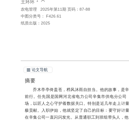
1
王环环
农电管理
2025年第11期 页码：87-88
中图分类号：
F426.61
纸质出版：
2025
引用本文
阅读全文PDF
论文导航
摘要
乔木亭亭倚盖苍，栉风沐雨自担当。他的故事，是
前行。任先国是国网河北省电力公司辛集市供电分公司
场，以匠人之心守护着数据关口。特别是近几年走上计
极贡献。入职伊始，他就坚定了自己的目标：要守好计
在辛集公司一直闪闪发光。从普通职工到班组带头人，他