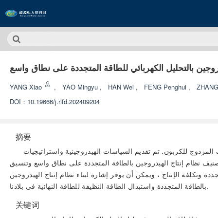
دروجين بالتحليل الكهربائي للطاقة المتجددة على نطاق واسع
YANG Xiao
,
YAO Mingyu
,
HAN Wei
,
FENG Penghui
,
ZHANG
DOI：
10.19666/j.rlfd.202409204
摘要
 المزدوج للكربون. تم تقديم السياسات الهيدروجينية واستراتيجيات
يم تصنيف نظام إنتاج الهيدروجين بالطاقة المتجددة على نطاق واسع وتنسيق
ددة وتكلفة الإنتاج ، ويمكن أن يوفر إشارة لبناء نظام إنتاج الهيدروجين
بالطاقة المتجددة واستبدال الطاقة النظيفة للطاقة النهائية في بلادنا.
关键词