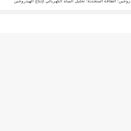
روجين؛ الطاقة المتجددة؛ تحليل المياه الكهربائي لإنتاج الهيدروجين