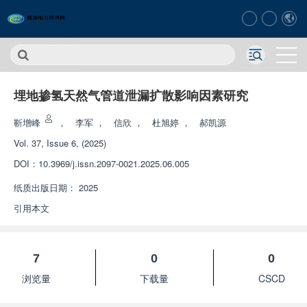
埋地掺氢天然气管道泄漏扩散影响因素研究
靳增峰
，
李军
，
信欣
，
杜旭婷
，
郝凯源
Vol. 37, Issue 6, (2025)
DOI：
10.3969/j.issn.2097-0021.2025.06.005
纸质出版日期：
2025
引用本文
7
0
0
浏览量
下载量
CSCD