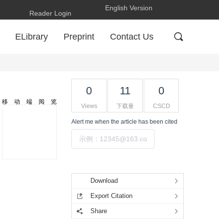
English Version
Reader Login
ELibrary
Preprint
Contact Us
0
11
0
移动端阅览
Views
下载量
CSCD
Alert me
when the article has been cited
提交
Tools
Download
Export Citation
Share