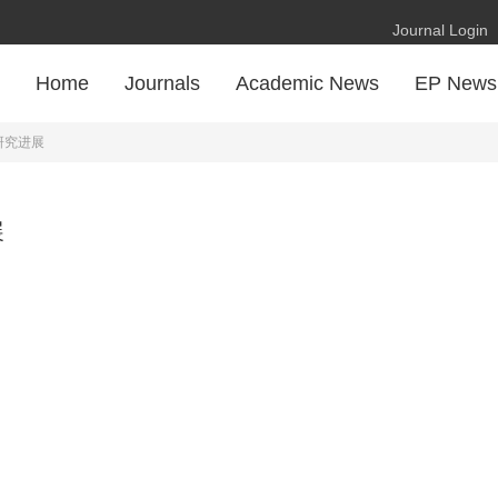
Journal Login
Home
Journals
Academic News
EP News
研究进展
展