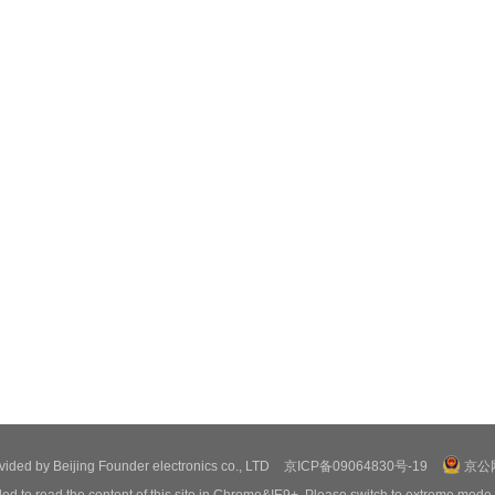
ovided by Beijing Founder electronics co., LTD
京ICP备09064830号-19
京公网