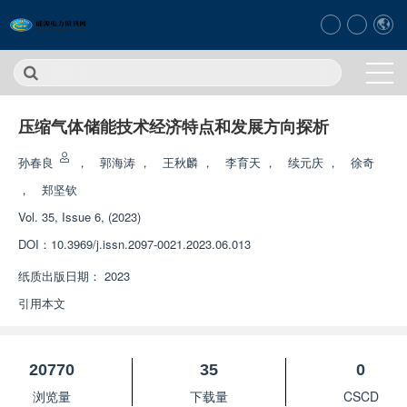
压缩气体储能技术经济特点和发展方向探析
孙春良
，
郭海涛
，
王秋麟
，
李育天
，
续元庆
，
徐奇
，
郑坚钦
Vol. 35, Issue 6, (2023)
DOI：
10.3969/j.issn.2097-0021.2023.06.013
纸质出版日期：
2023
引用本文
20770
35
0
浏览量
下载量
CSCD