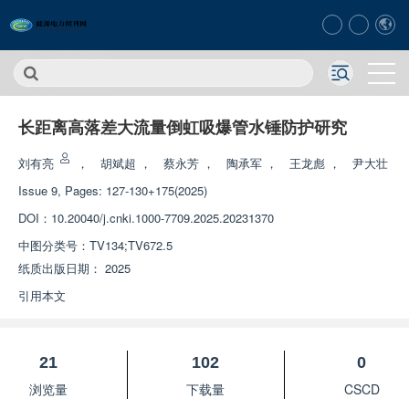
长距离高落差大流量倒虹吸爆管水锤防护研究
刘有亮
，
胡斌超
，
蔡永芳
，
陶承军
，
王龙彪
，
尹大壮
Issue 9, Pages: 127-130+175(2025)
DOI：
10.20040/j.cnki.1000-7709.2025.20231370
中图分类号：
TV134;TV672.5
纸质出版日期：
2025
引用本文
21
102
0
浏览量
下载量
CSCD