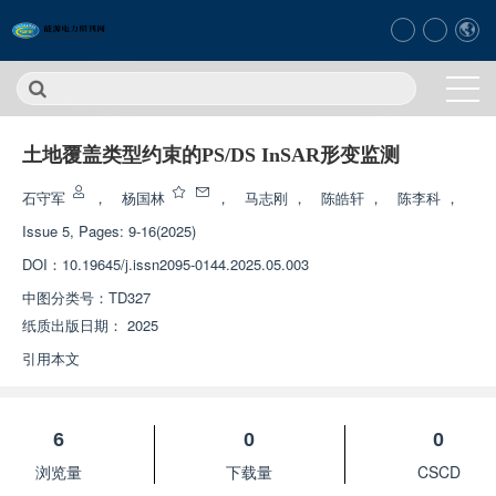
土地覆盖类型约束的PS/DS InSAR形变监测
石守军
，
杨国林
，
马志刚
，
陈皓轩
，
陈李科
，
Issue 5, Pages: 9-16(2025)
DOI：
10.19645/j.issn2095-0144.2025.05.003
中图分类号：
TD327
纸质出版日期：
2025
引用本文
6
0
0
浏览量
下载量
CSCD