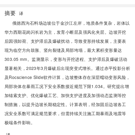
摘要
译
俄德西沟石料场边坡位于金沙江左岸，地质条件复杂，岩体以
华力西期花岗闪长岩为主，发育小断层及强风化夹层。边坡开挖
后因强卸荷、支护滞后及爆破扰动，导致变形持续发展，主要表
现为临空方向鼓胀、竖向裂缝及局部垮塌，最大累积变形量达
303.05 mm。监测显示，变形与开挖进程、支护滞后及爆破活动
显著相关，2023年3月爆破后出现突变式增长。通过赤平投影分析
及Rocscience Slide软件计算，边坡整体存在深层蠕动变形风险，
局部块体在暴雨工况下安全系数接近规范下限1.034。研究提出增
加锚索支护、优化爆破工艺、加快支护进度及加强动态监测等控
制措施，以提升边坡长期稳定性。计算表明，经加固后边坡各工
况安全系数可满足规范要求，但需持续关注施工期暴雨及地震等
极端条件影响。
译