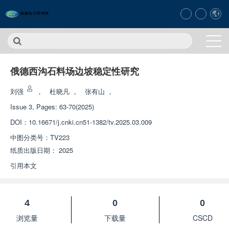
俄德西沟石料场边坡稳定性研究
刘强
，
杜晓凡
，
张有山
，
Issue 3, Pages: 63-70(2025)
DOI：
10.16671/j.cnki.cn51-1382/tv.2025.03.009
中图分类号：
TV223
纸质出版日期：
2025
引用本文
4
0
0
浏览量
下载量
CSCD