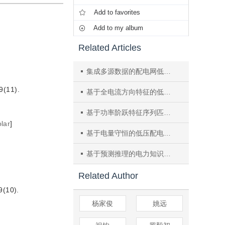
Add to favorites
Add to my album
Related Articles
集成多源数据的配电网低电压智能管理系统
11).
基于全电流方向特征的低压配电网故障定位方法研究及分析
基于功率阶跃特征序列匹配的户变关系识别算法
lar
]
基于电量守恒的低压配电台区拓扑识别算法
基于预测推理的电力知识图谱近似查询方法
Related Author
10).
杨家俊
姚远