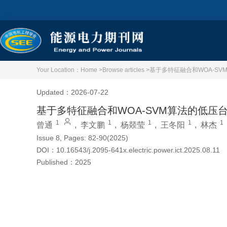
Your Location：
Home >
Browse articles >
基于多特征融合和WOA-S
Updated：2026-07-22
基于多特征融合和WOA-SVM算法的低压
1
1
1
1
1
曾通
,
李文鹏
,
杨燚莹
,
王冬阳
,
林杰
Issue 8, Pages: 82-90(2025)
DOI：
10.16543/j.2095-641x.electric.power.ict.2025.08.11
Published：
2025
Cite this article