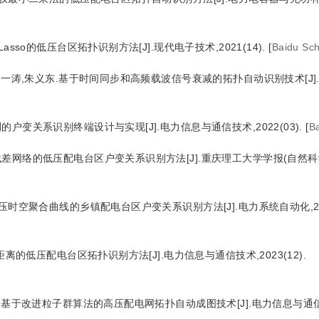
sso的低压台区拓扑识别方法[J].现代电子技术,2021(14).
[
Baidu Sch
,刘一涛,朱义东.基于时间同步和高频载波信号衰减的拓扑自动识别技术[J]
户变关系识别终端设计与实现[J].电力信息与通信技术,2022(03).
[
B
网络的低压配电台区户变关系识别方法[J].重庆理工大学学报(自然科学),2
压时空聚合曲线的乡镇配电台区户变关系识别方法[J].电力系统自动化,2023
距离的低压配电台区拓扑识别方法[J].电力信息与通信技术,2023(12).
洪斌.基于改进粒子群算法的高压配电网拓扑自动成图技术[J].电力信息与通