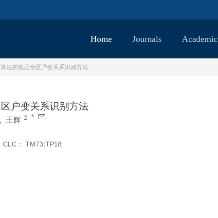
Home
Journals
Academic
VM算法的低压台区户变关系识别方法
台区户变关系识别方法
*
2
,
王辉
CLC：
TM73;TP18