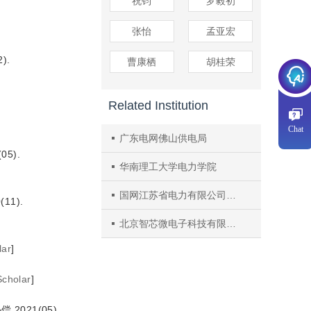
祝钧
罗毅初
张怡
孟亚宏
).
曹康栖
胡桂荣
Related Institution
Chat
广东电网佛山供电局
5).
华南理工大学电力学院
国网江苏省电力有限公司盐城供电分公司
1).
北京智芯微电子科技有限公司
lar
]
Scholar
]
021(05).