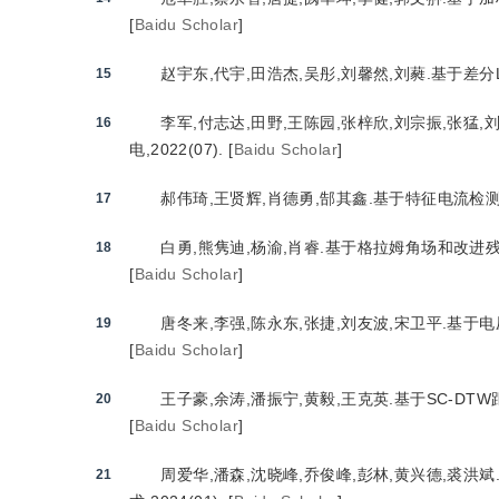
[
Baidu Scholar
]
赵宇东,代宇,田浩杰,吴彤,刘馨然,刘蕤.基于差分La
15
李军,付志达,田野,王陈园,张梓欣,刘宗振,张猛
16
电,2022(07).
[
Baidu Scholar
]
郝伟琦,王贤辉,肖德勇,郜其鑫.基于特征电流检测的
17
白勇,熊隽迪,杨渝,肖睿.基于格拉姆角场和改进残差
18
[
Baidu Scholar
]
唐冬来,李强,陈永东,张捷,刘友波,宋卫平.基于电
19
[
Baidu Scholar
]
王子豪,余涛,潘振宁,黄毅,王克英.基于SC-DTW
20
[
Baidu Scholar
]
周爱华,潘森,沈晓峰,乔俊峰,彭林,黄兴德,裘
21