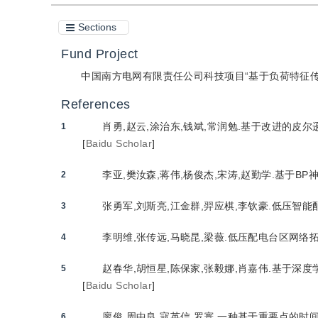
Sections
Fund Project
中国南方电网有限责任公司科技项目“基于负荷特征传导的低
References
肖勇,赵云,涂治东,钱斌,常润勉.基于改进的皮尔逊
1
[
Baidu Scholar
]
李亚,樊汝森,蒋伟,杨俊杰,宋涛,赵勤学.基于BP神
2
张勇军,刘斯亮,江金群,羿应棋,李钦豪.低压智能配电
3
李明维,张传远,马晓昆,梁薇.低压配电台区网络拓扑和
4
赵春华,胡恒星,陈保家,张毅娜,肖嘉伟.基于深度学习
5
[
Baidu Scholar
]
廖俊,周中良,寇英信,罗寰.一种基于重要点的时间序列
6