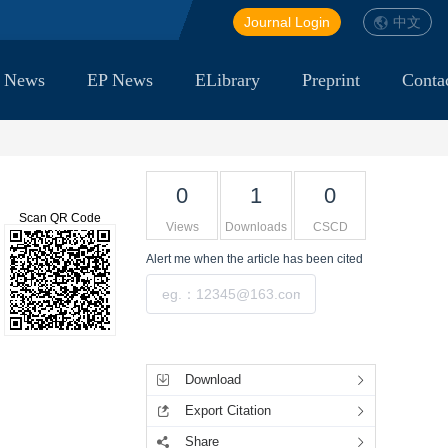
Journal Login
中文
 News
EP News
ELibrary
Preprint
Conta
0
1
0
Scan QR Code
Views
Downloads
CSCD
Alert me
when the article has been cited
Submit
Tools
Download
Export Citation
Share