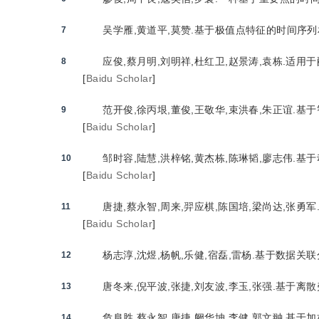
吴学雁,黄道平,莫赞.基于极值点特征的时间序列相似性
7
应俊,蔡月明,刘明祥,杜红卫,赵景涛,袁栋.适用于
8
[
Baidu Scholar
]
范开俊,徐丙垠,董俊,王敬华,束洪春,朱正谊.基于
9
[
Baidu Scholar
]
邹时容,陆慧,洪梓铭,黄杰栋,陈琳韬,廖志伟.基于
10
[
Baidu Scholar
]
唐捷,蔡永智,周来,羿应棋,陈国培,梁尚达,张勇军
11
[
Baidu Scholar
]
杨志淳,沈煜,杨帆,乐健,宿磊,雷杨.基于数据关联分
12
唐冬来,倪平波,张捷,刘友波,李玉,张强.基于离散弗
13
危阜胜,蔡永智,唐捷,阙华坤,李健,郭文翀.基于加
14