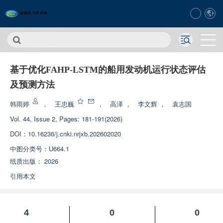
基于优化FAHP-LSTM的船用发动机运行状态评估
及预测方法
韩雨婷
，
王忠巍
，
高泽
，
李文辉
，
袁志国
Vol. 44, Issue 2, Pages: 181-191(2026)
DOI：
10.16236/j.cnki.nrjxb.202602020
中图分类号：
U664.1
纸质出版：
2026
引用本文
4
0
0