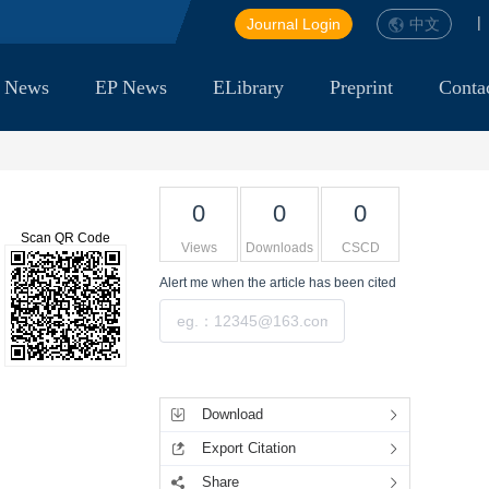
|
Journal Login
中文
 News
EP News
ELibrary
Preprint
Conta
0
0
0
Scan QR Code
Views
Downloads
CSCD
Alert me
when the article has been cited
Submit
Tools
Download
Export Citation
Share