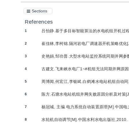
Sections
References
吕怡静.基于多目标智能算法的水电机组开机过程参数优
1
崔佳林,李柯锦.隔河岩电厂调速器开机策略优化[J].
2
史艳娟,邹功普.大型水电站监控系统同期并网参数对机
3
古建文.飞来峡水电厂1~#机组无法同期并网原因分析[
4
周博闻,何宏江,李银斌.白鹤滩水电站机组自动同期试验
5
陈方.石塘水电站机组并网失败原因分析及对策[J].水
6
杨冠城, 主编.电力系统自动装置原理[M].中国电力
7
水轮机自动调节[M].中国水利水电出版社,2010.
8