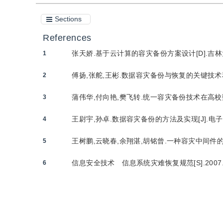
Sections
References
张天娇.基于云计算的容灾备份方案设计[D].吉林大学,
1
傅扬,张舵,王彬.数据容灾备份与恢复的关键技术和运用
2
蒲伟华,付向艳,樊飞转.统一容灾备份技术在高校数据安
3
王尉宇,孙卓.数据容灾备份的方法及实现[J].电子世界
4
王树鹏,云晓春,余翔湛,胡铭曾.一种容灾中间件的设计与
5
信息安全技术 信息系统灾难恢复规范[S].2007
6