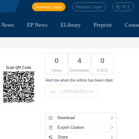
Journal Login
Reader Login
中文
 News
EP News
ELibrary
Preprint
Conta
0
4
0
Scan QR Code
Views
Downloads
CSCD
Alert me
when the article has been cited
Submit
Tools
Download
Export Citation
Share