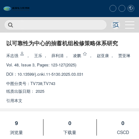
以可靠性为中心的抽蓄机组检修策略体系研究
禾志强
，
王乐
，
薛利清
，
凌鹏
，
赵亚康
，
贾亚琳
Vol. 48, Issue 3, Pages: 123-127(2025)
DOI：
10.13599/j.cnki.11-5130.2025.03.031
中图分类号：
TV738;TV743
纸质出版日期：
2025
引用本文
9
0
0
浏览量
下载量
CSCD