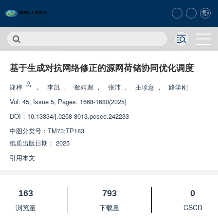
基于生成对抗网络修正的源网荷储协同优化调度
谢桦
，
李凯
，
郄靖彪
，
张沛
，
王珍意
，
路学刚
Vol. 45, Issue 5, Pages: 1668-1680(2025)
DOI：
10.13334/j.0258-8013.pcsee.242233
中图分类号：
TM73;TP183
纸质出版日期：
2025
引用本文
163
793
0
浏览量
下载量
CSCD