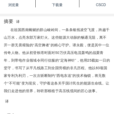
浏览量
下载量
CSCD
摘要
译
在祖国西南蜿蜒的群山峻岭间，一条条银线凌空飞渡，跨越千
山万水，点亮东部万家灯火。这些能源大动脉的畅通无阻，离不
开一群无畏艰险的“高空舞者”的精心守护。谭永殿，便是其中一位
传奇人物。他从初登铁塔时面对50万伏高压电流轰鸣的战栗青
年，到带电作业领域令同行信服的“定海神针”，他用25载如一日的
坚守，书写了从平凡线路工到全国劳模的非凡历程。他以83项国
家专利为利刃，一次次斩断制约“西电东送”的技术枷锁，将无数
个“不可能”变为现实，守护着这条关乎国计民生的能源生命线。让
我们走进他的世界，聆听那根植于高压线缆间的匠心故事。
译